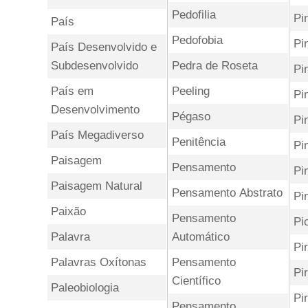
Pedofilia
Pi
País
Pedofobia
Pi
País Desenvolvido e
Subdesenvolvido
Pedra de Roseta
Pi
País em
Peeling
Pi
Desenvolvimento
Pégaso
Pi
País Megadiverso
Penitência
Pi
Paisagem
Pensamento
Pi
Paisagem Natural
Pensamento Abstrato
Pi
Paixão
Pensamento
Pi
Palavra
Automático
Pi
Palavras Oxítonas
Pensamento
Pi
Científico
Paleobiologia
Pir
Pensamento