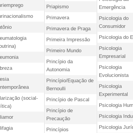
uriemprego
Priapismo
Emergência
urinacionalismo
Primavera
Psicologia do
Consumidor
utônio
Primavera de Praga
Psicologia do 
eumatologia
Primeira Impressão
outrina)
Psicologia
Primeiro Mundo
Empresarial
eumonia
Princípio da
Psicologia
breza
Autonomia
Evolucionista
esia
Princípio/Equação de
Psicologia
ntemporânea
Bernoulli
Experimental
larização (social-
Princípio de Pascal
Psicologia Hum
ítica)
Princípio de
Psicologia Indus
liamor
Precaução
Psicologia Jurí
lifagia
Princípios