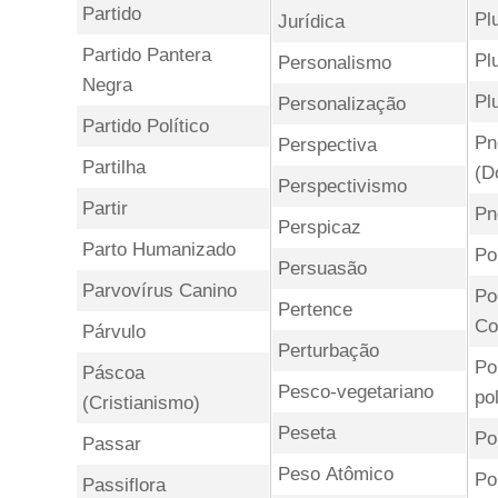
Partido
Pl
Jurídica
Partido Pantera
Pl
Personalismo
Negra
Pl
Personalização
Partido Político
Pn
Perspectiva
Partilha
(D
Perspectivismo
Partir
Pn
Perspicaz
Parto Humanizado
Po
Persuasão
Parvovírus Canino
Po
Pertence
Co
Párvulo
Perturbação
Po
Páscoa
Pesco-vegetariano
pol
(Cristianismo)
Peseta
Po
Passar
Peso Atômico
Po
Passiflora