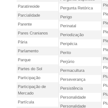
Pl
Paratireoide
Pergunta Retórica
Pl
Parcialidade
Perigo
Pl
Parente
Perinatal
Pl
Pares Cranianos
Periodização
Pl
Pária
Peripécia
Pl
Parlamento
Perito
Pl
Parque
Perjúrio
Pl
Partes do Sol
Permacultura
Pl
Participação
Perseverança
Pl
Participação de
Persistência
Mercado
Pl
Personalidade
Partícula
Pl
Personalidade