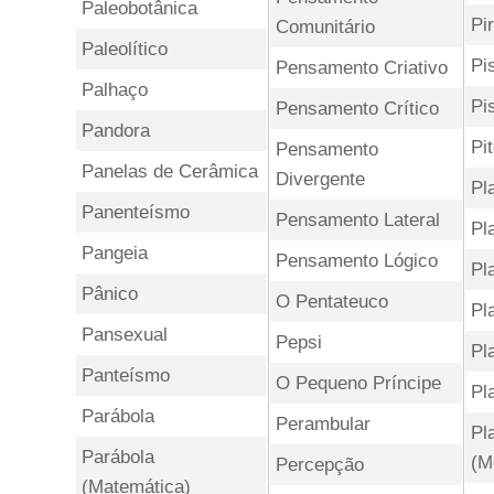
Paleobotânica
Pi
Comunitário
Paleolítico
Pi
Pensamento Criativo
Palhaço
Pi
Pensamento Crítico
Pandora
Pi
Pensamento
Panelas de Cerâmica
Divergente
Pl
Panenteísmo
Pensamento Lateral
Pl
Pangeia
Pensamento Lógico
Pl
Pânico
O Pentateuco
Pl
Pansexual
Pepsi
Pl
Panteísmo
O Pequeno Príncipe
Pl
Parábola
Perambular
Pl
Parábola
(M
Percepção
(Matemática)