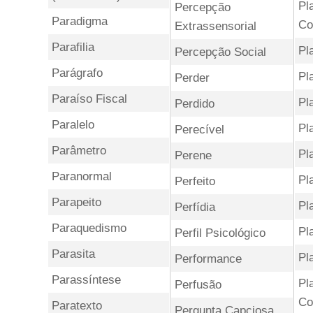
Pl
Percepção
Paradigma
Co
Extrassensorial
Parafilia
Pl
Percepção Social
Parágrafo
Pl
Perder
Paraíso Fiscal
Pl
Perdido
Paralelo
Pl
Perecível
Parâmetro
Pl
Perene
Paranormal
Pl
Perfeito
Parapeito
Pl
Perfídia
Paraquedismo
Pl
Perfil Psicológico
Parasita
Pl
Performance
Parassíntese
Pl
Perfusão
Co
Paratexto
Pergunta Capciosa