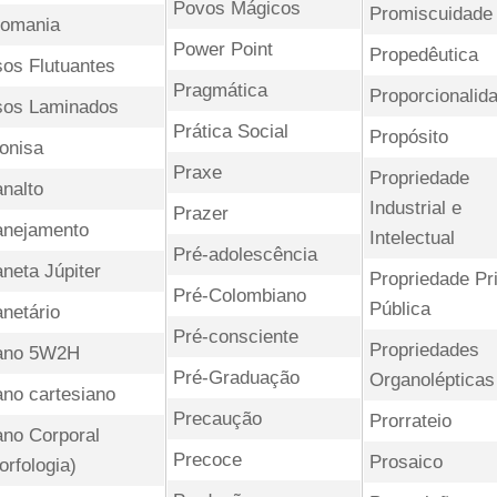
Povos Mágicos
Promiscuidade
romania
Power Point
Propedêutica
sos Flutuantes
Pragmática
Proporcionalid
sos Laminados
Prática Social
Propósito
tonisa
Praxe
Propriedade
analto
Industrial e
Prazer
anejamento
Intelectual
Pré-adolescência
aneta Júpiter
Propriedade Pr
Pré-Colombiano
Pública
anetário
Pré-consciente
Propriedades
ano 5W2H
Pré-Graduação
Organolépticas
ano cartesiano
Precaução
Prorrateio
ano Corporal
Precoce
Prosaico
orfologia)