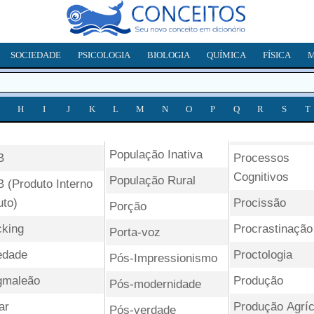
SOCIEDADE
PSICOLOGIA
BIOLOGIA
QUÍMICA
FÍSICA
M
H
I
J
K
L
M
N
O
P
Q
R
S
T
População Inativa
B
Processos
Cognitivos
População Rural
B (Produto Interno
uto)
Procissão
Porção
cking
Procrastinação
Porta-voz
edade
Proctologia
Pós-Impressionismo
gmaleão
Produção
Pós-modernidade
ar
Produção Agríc
Pós-verdade