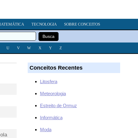
ATEMÁTICA
TECNOLOGIA
SOBRE CONCEITOS
U
V
W
X
Y
Z
Conceitos Recentes
Litosfera
Meteorologia
Estreito de Ormuz
Informática
Moda
ola