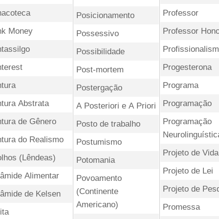
nacoteca
Professor
Posicionamento
nk Money
Professor Hono
Possessivo
ntassilgo
Profissionalis
Possibilidade
nterest
Progesterona
Post-mortem
ntura
Programa
Postergação
ntura Abstrata
Programação
A Posteriori e A Priori
ntura de Gênero
Programação
Posto de trabalho
Neurolinguístic
ntura do Realismo
Postumismo
Projeto de Vida
olhos (Lêndeas)
Potomania
Projeto de Lei
râmide Alimentar
Povoamento
Projeto de Pes
(Continente
râmide de Kelsen
Americano)
Promessa
ita