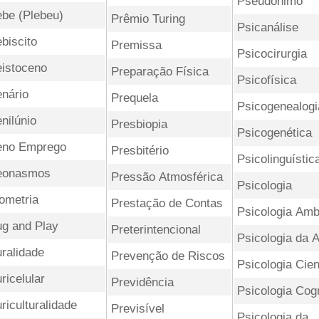
Pseudônimo
ebe (Plebeu)
Prêmio Turing
Psicanálise
ebiscito
Premissa
Psicocirurgia
eistoceno
Preparação Física
Psicofísica
enário
Prequela
Psicogenealogi
enilúnio
Presbiopia
Psicogenética
eno Emprego
Presbitério
Psicolinguístic
eonasmos
Pressão Atmosférica
Psicologia
iometria
Prestação de Contas
Psicologia Amb
ug and Play
Preterintencional
Psicologia da A
uralidade
Prevenção de Riscos
Psicologia Cien
uricelular
Previdência
Psicologia Cogn
uriculturalidade
Previsível
Psicologia da