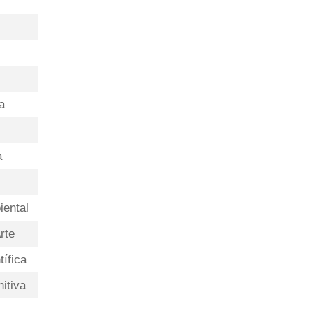
a
a
iental
rte
tífica
itiva