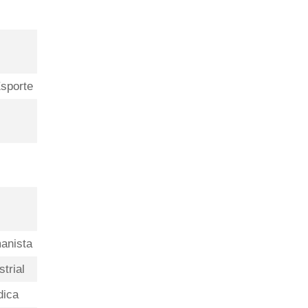
Esporte
anista
trial
dica