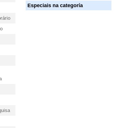
Especiais na categoría
rário
mo
a
quisa