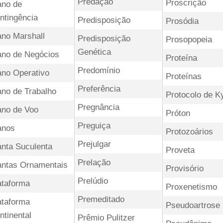
Predação
Proscrição
ano de
ntingência
Predisposição
Prosódia
ano Marshall
Predisposição
Prosopopeia
Genética
ano de Negócios
Proteína
Predomínio
ano Operativo
Proteínas
Preferência
ano de Trabalho
Protocolo de K
Pregnância
ano de Voo
Próton
Preguiça
anos
Protozoários
Prejulgar
anta Suculenta
Proveta
Prelação
antas Ornamentais
Provisório
Prelúdio
ataforma
Proxenetismo
Premeditado
ataforma
Pseudoartrose
ntinental
Prêmio Pulitzer