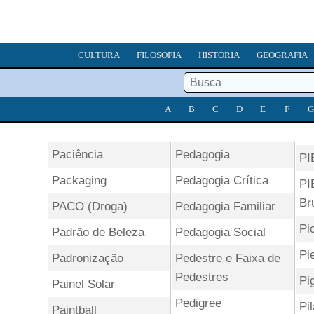
CULTURA
FILOSOFIA
HISTÓRIA
GEOGRAFIA
A
B
C
D
E
F
G
Paciência
Pedagogia
PI
Packaging
Pedagogia Crítica
PI
Br
PACO (Droga)
Pedagogia Familiar
Pi
Padrão de Beleza
Pedagogia Social
Pi
Padronização
Pedestre e Faixa de
Pedestres
Pi
Painel Solar
Pedigree
Pil
Paintball