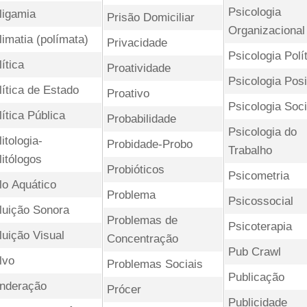
Psicologia
ligamia
Prisão Domiciliar
Organizacional
limatia (polímata)
Privacidade
Psicologia Polí
lítica
Proatividade
Psicologia Posi
lítica de Estado
Proativo
Psicologia Soci
lítica Pública
Probabilidade
Psicologia do
itologia-
Probidade-Probo
Trabalho
litólogos
Probióticos
Psicometria
lo Aquático
Problema
Psicossocial
luição Sonora
Problemas de
Psicoterapia
luição Visual
Concentração
Pub Crawl
lvo
Problemas Sociais
Publicação
nderação
Prócer
Publicidade