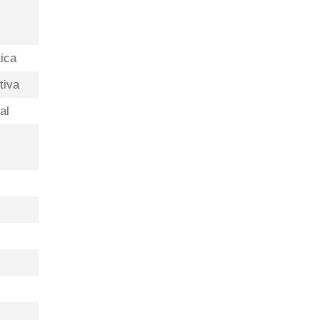
tica
tiva
al