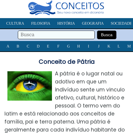
CULTURA
FILOSOFIA
HISTÓRIA
GEOGRAFIA
SOCIEDADE
A
B
C
D
E
F
G
H
I
J
K
L
M
Conceito de Pátria
A pátria é o lugar natal ou
adotivo em que um
indivíduo sente um vinculo
afetivo, cultural, histórico e
pessoal. O termo vem do
latim e está relacionado aos conceitos de
família, pai e terra paterna. Uma pátria é
geralmente para cada indivíduo habitante do