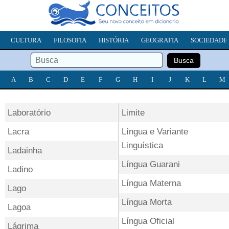
CULTURA
FILOSOFIA
HISTÓRIA
GEOGRAFIA
SOCIEDADE
A
B
C
D
E
F
G
H
I
J
K
L
M
Laboratório
Limite
Lacra
Língua e Variante
Linguística
Ladainha
Língua Guarani
Ladino
Língua Materna
Lago
Língua Morta
Lagoa
Língua Oficial
Lágrima