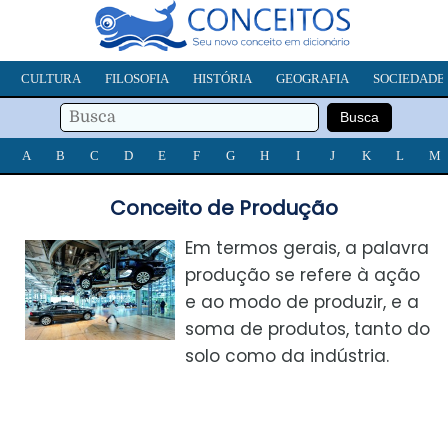
CULTURA
FILOSOFIA
HISTÓRIA
GEOGRAFIA
SOCIEDADE
A
B
C
D
E
F
G
H
I
J
K
L
M
Conceito de Produção
Em termos gerais, a palavra
produção se refere à ação
e ao modo de produzir, e a
soma de produtos, tanto do
solo como da indústria.