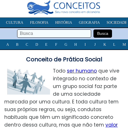
CULTURA
FILOSOFIA
HISTÓRIA
GEOGRAFIA
SOCIEDADE
A
B
C
D
E
F
G
H
I
J
K
L
M
Conceito de Prática Social
Todo
ser humano
que vive
integrado no contexto de
um grupo social faz parte
de uma sociedade
marcada por uma cultura. E toda cultura tem
suas próprias regras, ou seja, condutas
habituais que têm um significado concreto
dentro dessa cultura, mas que não tem
valor