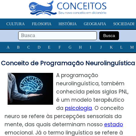
CULTURA
FILOSOFIA
HISTÓRIA
GEOGRAFIA
SOCIEDADE
A
B
C
D
E
F
G
H
I
J
K
L
M
Conceito de Programação Neurolinguística
A programação
neurolinguística, também
conhecida pelas siglas PNL,
é um modelo terapêutico
da
psicologia
. O conceito
neuro se refere às percepções sensoriais da
mente, das quais determinam nosso
estado
emocional. Já o termo linguística se refere à