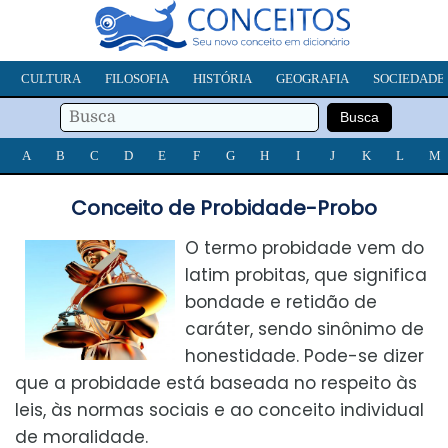
CULTURA
FILOSOFIA
HISTÓRIA
GEOGRAFIA
SOCIEDADE
A
B
C
D
E
F
G
H
I
J
K
L
M
Conceito de Probidade-Probo
O termo probidade vem do
latim probitas, que significa
bondade e retidão de
caráter, sendo sinônimo de
honestidade. Pode-se dizer
que a probidade está baseada no respeito às
leis, às normas sociais e ao conceito individual
de moralidade.