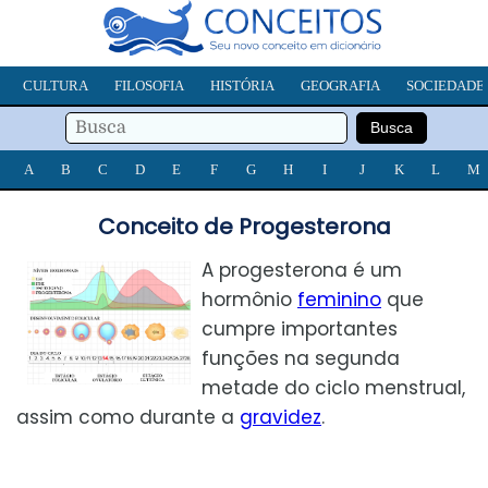
CULTURA
FILOSOFIA
HISTÓRIA
GEOGRAFIA
SOCIEDADE
A
B
C
D
E
F
G
H
I
J
K
L
M
Conceito de Progesterona
A progesterona é um
hormônio
feminino
que
cumpre importantes
funções na segunda
metade do ciclo menstrual,
assim como durante a
gravidez
.