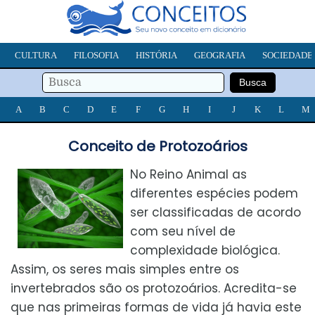
CULTURA
FILOSOFIA
HISTÓRIA
GEOGRAFIA
SOCIEDADE
A
B
C
D
E
F
G
H
I
J
K
L
M
Conceito de Protozoários
No Reino Animal as
diferentes espécies podem
ser classificadas de acordo
com seu nível de
complexidade biológica.
Assim, os seres mais simples entre os
invertebrados são os protozoários. Acredita-se
que nas primeiras formas de vida já havia este