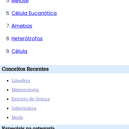
Meiose
Célula Eucariótica
Amebas
Heterótrofos
Célula
Conceitos Recentes
Litosfera
Meteorologia
Estreito de Ormuz
Informática
Moda
Especiais na categoría