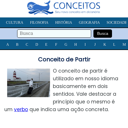
CULTURA
FILOSOFIA
HISTÓRIA
GEOGRAFIA
SOCIEDADE
A
B
C
D
E
F
G
H
I
J
K
L
M
Conceito de Partir
O conceito de partir é
utilizado em nosso idioma
basicamente em dois
sentidos. Vale destacar a
princípio que o mesmo é
um
verbo
que indica uma ação concreta.