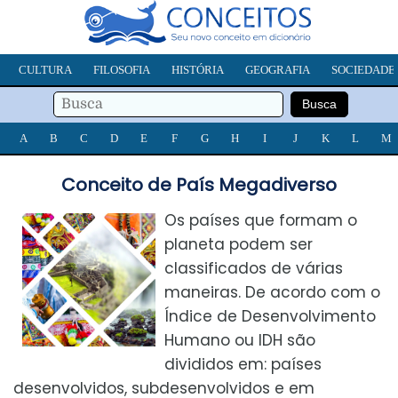
CULTURA
FILOSOFIA
HISTÓRIA
GEOGRAFIA
SOCIEDADE
A
B
C
D
E
F
G
H
I
J
K
L
M
Conceito de País Megadiverso
Os países que formam o
planeta podem ser
classificados de várias
maneiras. De acordo com o
Índice de Desenvolvimento
Humano ou IDH são
divididos em: países
desenvolvidos, subdesenvolvidos e em