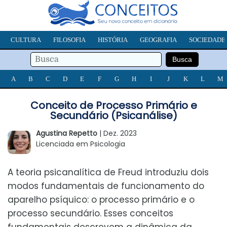
CULTURA
FILOSOFIA
HISTÓRIA
GEOGRAFIA
SOCIEDADE
A
B
C
D
E
F
G
H
I
J
K
L
M
Conceito de Processo Primário e
Secundário (Psicanálise)
Agustina Repetto
| Dez. 2023
Licenciada em Psicologia
A teoria psicanalítica de Freud introduziu dois
modos fundamentais de funcionamento do
aparelho psíquico: o processo primário e o
processo secundário. Esses conceitos