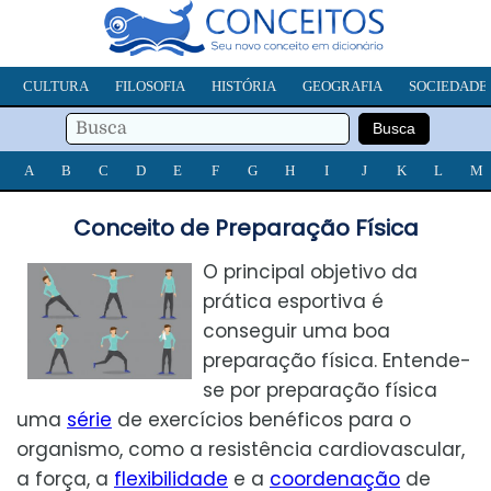
CULTURA
FILOSOFIA
HISTÓRIA
GEOGRAFIA
SOCIEDADE
A
B
C
D
E
F
G
H
I
J
K
L
M
Conceito de Preparação Física
O principal objetivo da
prática esportiva é
conseguir uma boa
preparação física. Entende-
se por preparação física
uma
série
de exercícios benéficos para o
organismo, como a resistência cardiovascular,
a força, a
flexibilidade
e a
coordenação
de