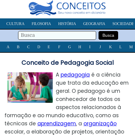
CULTURA
FILOSOFIA
HISTÓRIA
GEOGRAFIA
SOCIEDADE
A
B
C
D
E
F
G
H
I
J
K
L
M
Conceito de Pedagogia Social
A
pedagogia
é a ciência
que trata da educação em
geral. O pedagogo é um
conhecedor de todos os
aspectos relacionados à
formação e ao mundo educativo, como as
técnicas de
aprendizagem
, a
organização
escolar, a elaboração de projetos, orientação