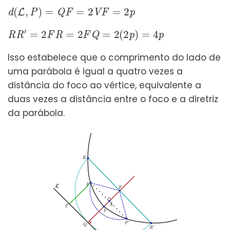
d
(
L
,
P
)
=
Q
F
=
2
V
F
=
2
p
R
R
′
=
2
F
R
=
2
F
Q
=
2
(
2
p
)
=
4
p
Isso estabelece que o comprimento do lado de
uma parábola é igual a quatro vezes a
distância do foco ao vértice, equivalente a
duas vezes a distância entre o foco e a diretriz
da parábola.