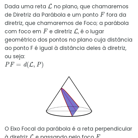
L
Dada uma reta
no plano, que chamaremos
F
de Diretriz da Parábola e um ponto
fora da
diretriz, que chamaremos de Foco; a parábola
F
L
com foco em
e diretriz
, é o lugar
geométrico dos pontos no plano cuja distância
ao ponto F é igual à distância deles à diretriz,
ou seja:
P
F
=
d
(
L
,
P
)
O Eixo Focal da parábola é a reta perpendicular
L
F
à diretriz
e passando pelo foco
.