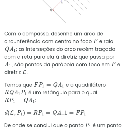
Com o compasso, desenhe um arco de
F
circunferência com centro no foco
e raio
Q
A
1
; as interseções do arco recém traçado
com a reta paralela à diretriz que passa por
A
1
,
F
são pontos da parábola com foco em
e
L
diretriz
.
F
P
1
=
Q
A
1
Temos que
e o quadrilátero
R
Q
A
1
P
1
é um retângulo para o qual
R
P
1
=
Q
A
1
:
d
(
L
,
P
1
)
=
R
P
1
=
Q
A
_
1
=
F
P
1
P
1
De onde se conclui que o ponto
é um ponto