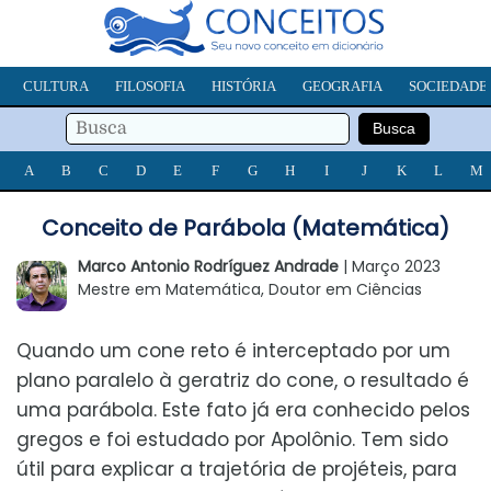
CULTURA
FILOSOFIA
HISTÓRIA
GEOGRAFIA
SOCIEDADE
A
B
C
D
E
F
G
H
I
J
K
L
M
Conceito de Parábola (Matemática)
Marco Antonio Rodríguez Andrade
| Março 2023
Mestre em Matemática, Doutor em Ciências
Quando um cone reto é interceptado por um
plano paralelo à geratriz do cone, o resultado é
uma parábola. Este fato já era conhecido pelos
gregos e foi estudado por Apolônio. Tem sido
útil para explicar a trajetória de projéteis, para