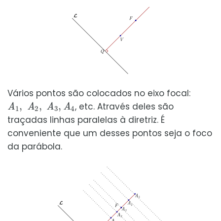
Vários pontos são colocados no eixo focal:
A
1
,
A
2
,
A
3
,
A
4
, etc. Através deles são
traçadas linhas paralelas à diretriz. É
conveniente que um desses pontos seja o foco
da parábola.