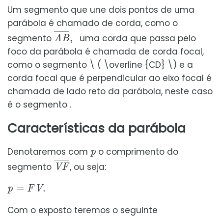
Um segmento que une dois pontos de uma
parábola é chamado de corda, como o
A
B
¯
,
segmento
uma corda que passa pelo
foco da parábola é chamada de corda focal,
como o segmento \ ( \overline {CD} \) e a
corda focal que é perpendicular ao eixo focal é
chamada de lado reto da parábola, neste caso
é o segmento .
Características da parábola
p
Denotaremos com
o comprimento do
V
F
¯
segmento
, ou seja:
p
=
F
V
.
Com o exposto teremos o seguinte