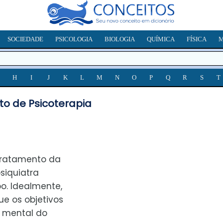
SOCIEDADE
PSICOLOGIA
BIOLOGIA
QUÍMICA
FÍSICA
M
H
I
J
K
L
M
N
O
P
Q
R
S
T
to de Psicoterapia
tratamento da
siquiatra
. Idealmente,
e os objetivos
 mental do