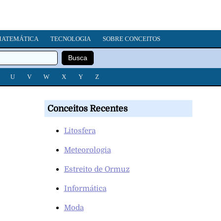
ATEMÁTICA
TECNOLOGIA
SOBRE CONCEITOS
U
V
W
X
Y
Z
Conceitos Recentes
Litosfera
Meteorologia
Estreito de Ormuz
Informática
Moda