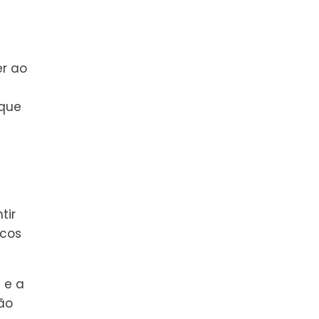
er ao
 que
tir
icos
 e a
ão