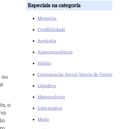
Especiais na categoría
Memória
Credibilidade
Angústia
Autoconsciência
Hábito
Comparação Social (teoria de Festinger)
 ou
al
Litosfera
Meteorologia
la, o
Informática
 na
Moda
ão
im