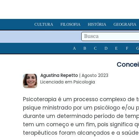
CULTURA
FILOSOFIA
HISTÓRIA
GEOGRAFIA
A
B
C
D
E
F
G
Concei
Agustina Repetto
| Agosto 2023
Licenciada em Psicologia
Psicoterapia é um processo complexo de 
psique ministrado por um psicólogo e/ou p
durante um determinado período de tempo
tem um começo e um fim, pois significa qu
terapêuticos foram alcançados e a saúde