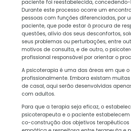
paciente foi reestabelecida, concedendo-l
Durante este processo ocorre um encontro
pessoas com funções diferenciadas, por u
paciente, que pode estar à procura de res
questões, alívio dos seus desconfortos, so
seus problemas ou perturbações, entre out
motivos de consulta, e de outro, o psicote
profissional responsável por orientar o p
A psicoterapia é uma das áreas em que o 
profissionalmente. Embora existam muitas 
de casal, aqui serão desenvolvidas apenas
com adultos.
Para que a terapia seja eficaz, o estabele
psicoterapeuta e o paciente estabelecem 
co-construção dos objetivos terapêuticos 
empática e respeitosa entre terapeuta e p