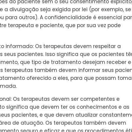
es do paciente sem o seu consentimento explícito
a divulgação seja exigida por lei (por exemplo, se
u para outros). A confidencialidade é essencial pa
re terapeuta e paciente, que por sua vez pode
o informado: Os terapeutas devem respeitar a
seus pacientes. Isso significa que os pacientes t
tamento, que tipo de tratamento desejam receber e
Os terapeutas também devem informar seus pacie
tratamento oferecido a eles, para que possam toma
ormada.
ional: Os terapeutas devem ser competentes e
Isto significa que devem ter os conhecimentos e as
seus pacientes, e que devem atualizar constantem
 área de atuação. Os terapeutas também devem
amento seguro e eficaz e que os procedimentos ét