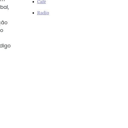
Café
bal,
Radio
ção
ão
digo