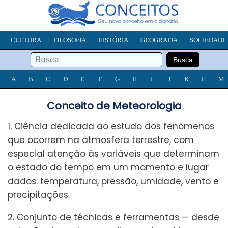
CULTURA
FILOSOFIA
HISTÓRIA
GEOGRAFIA
SOCIEDADE
A
B
C
D
E
F
G
H
I
J
K
L
M
Conceito de Meteorologia
1. Ciência dedicada ao estudo dos fenômenos
que ocorrem na atmosfera terrestre, com
especial atenção às variáveis que determinam
o estado do tempo em um momento e lugar
dados: temperatura, pressão, umidade, vento e
precipitações.
2. Conjunto de técnicas e ferramentas — desde