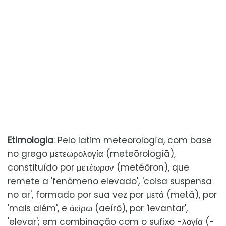
Etimologia
: Pelo latim meteorologĭa, com base
no grego μετεωρολογία (meteōrologíā),
constituído por μετέωρον (metéōron), que
remete a 'fenômeno elevado', 'coisa suspensa
no ar', formado por sua vez por μετά (metá), por
'mais além', e ἀείρω (aeírō), por 'levantar',
'elevar'; em combinação com o sufixo -λογία (-