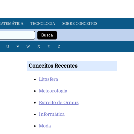
ATEMÁTICA
TECNOLOGIA
SOBRE CONCEITOS
U
V
W
X
Y
Z
Conceitos Recentes
Litosfera
Meteorologia
Estreito de Ormuz
Informática
Moda