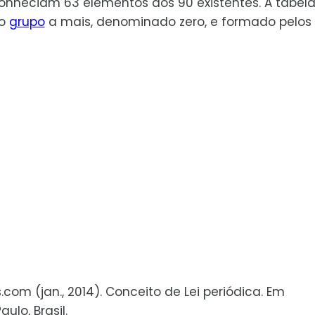
conheciam 63 elementos dos 90 existentes. A tabel
ro
grupo
a mais, denominado zero, e formado pelos
s.com (jan., 2014). Conceito de Lei periódica. Em
ulo, Brasil.