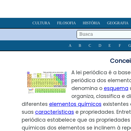
CULTURA
FILOSOFIA
HISTÓRIA
GEOGRAFIA
A
B
C
D
E
F
G
Conceit
A lei periódica é a bas
periódica dos elemento
denomina o
esquema
u
organiza, classifica e di
diferentes
elementos químicos
existentes
suas
características
e propriedades. Entreta
periódica estabelece que as propriedades 
químicas dos elementos se inclinem à rep