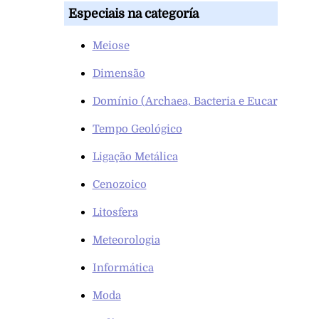
Especiais na categoría
Meiose
Dimensão
Domínio (Archaea, Bacteria e Eucarya)
Tempo Geológico
Ligação Metálica
Cenozoico
Litosfera
Meteorologia
Informática
Moda