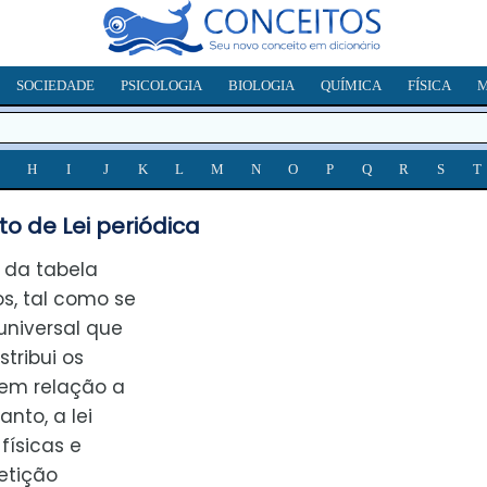
SOCIEDADE
PSICOLOGIA
BIOLOGIA
QUÍMICA
FÍSICA
M
H
I
J
K
L
M
N
O
P
Q
R
S
T
o de Lei periódica
e da tabela
s, tal como se
niversal que
stribui os
 em relação a
nto, a lei
físicas e
etição