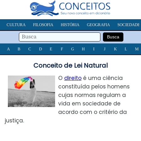
CULTURA
FILOSOFIA
HISTÓRIA
GEOGRAFIA
SOCIEDADE
A
B
C
D
E
F
G
H
I
J
K
L
M
Conceito de Lei Natural
O
direito
é uma ciência
constituída pelos homens
cujas normas regulam a
vida em sociedade de
acordo com o critério da
justiça.