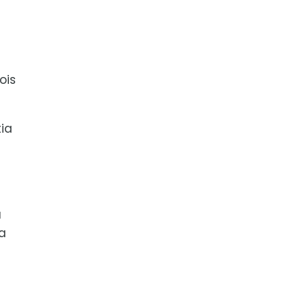
ois
ia
a
a