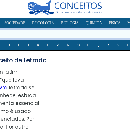
SOCIEDADE
PSICOLOGIA
BIOLOGIA
QUÍMICA
FÍSICA
M
H
I
J
K
L
M
N
O
P
Q
R
S
T
eito de Letrado
 latim
 “que leva
vra
letrado se
onhece, estuda
menta essencial
ermo é usado
renciados. Por
. Por outro