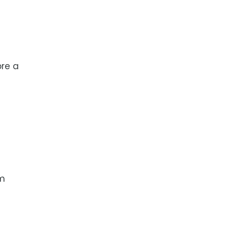
re a
am