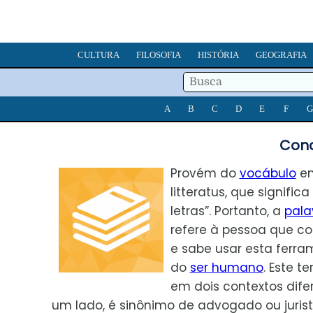
CULTURA
FILOSOFIA
HISTÓRIA
GEOGRAFIA
A
B
C
D
E
F
G
Conc
Provém do
vocábulo
em
litteratus, que significa
letras”. Portanto, a
pala
refere à pessoa que c
e sabe usar esta ferra
do
ser humano
. Este t
em dois contextos dife
um lado, é sinônimo de advogado ou jurista