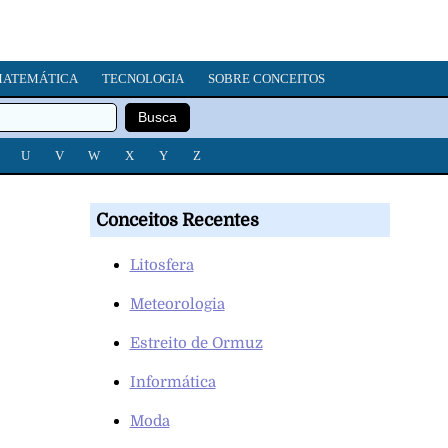
ATEMÁTICA
TECNOLOGIA
SOBRE CONCEITOS
U
V
W
X
Y
Z
Conceitos Recentes
Litosfera
Meteorologia
Estreito de Ormuz
Informática
Moda