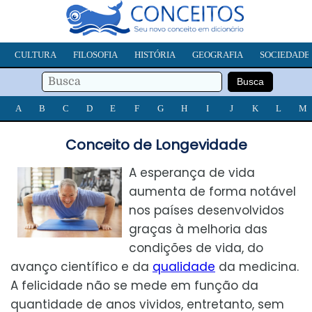
CULTURA
FILOSOFIA
HISTÓRIA
GEOGRAFIA
SOCIEDADE
A
B
C
D
E
F
G
H
I
J
K
L
M
Conceito de Longevidade
A esperança de vida
aumenta de forma notável
nos países desenvolvidos
graças à melhoria das
condições de vida, do
avanço científico e da
qualidade
da medicina.
A felicidade não se mede em função da
quantidade de anos vividos, entretanto, sem