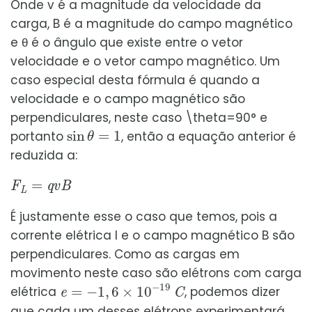
Onde v é a magnitude da velocidade da
carga, B é a magnitude do campo magnético
e θ é o ângulo que existe entre o vetor
velocidade e o vetor campo magnético. Um
caso especial desta fórmula é quando a
velocidade e o campo magnético são
perpendiculares, neste caso \theta=90° e
sin
θ
=
1
portanto
, então a equação anterior é
reduzida a:
F
L
=
q
v
B
É justamente esse o caso que temos, pois a
corrente elétrica I e o campo magnético B são
perpendiculares. Como as cargas em
movimento neste caso são elétrons com carga
e
=
−
1
,
6
×
10
−
19
C
elétrica
, podemos dizer
que cada um desses elétrons experimentará