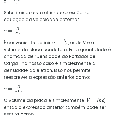
Substituindo esta última expressão na
equação da velocidade obtemos:
v
=
I
l
N
e
n
=
N
V
É conveniente definir
, onde V é o
volume da placa condutora. Essa quantidade é
chamada de “Densidade do Portador de
Carga”, no nosso caso é simplesmente a
densidade do elétron. Isso nos permite
reescrever a expressão anterior como:
v
=
I
l
n
V
e
V
=
l
h
d
O volume da placa é simplesmente
,
então a expressão anterior também pode ser
escrita como: