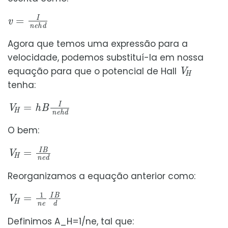
v
=
I
n
e
h
d
Agora que temos uma expressão para a
velocidade, podemos substituí-la em nossa
V
H
equação para que o potencial de Hall
tenha:
V
H
=
h
B
I
n
e
h
d
O bem:
V
H
=
I
B
n
e
d
Reorganizamos a equação anterior como:
V
H
=
1
n
e
I
B
d
Definimos A_H=1/ne, tal que: