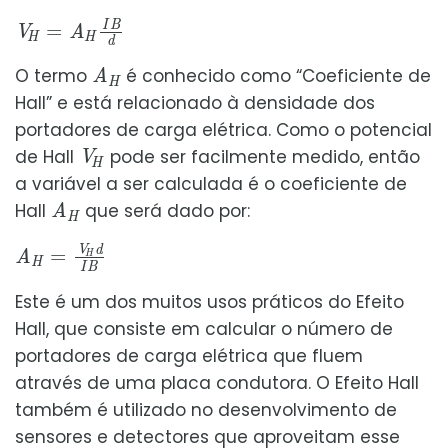
V
H
=
A
H
I
B
d
A
H
O termo
é conhecido como “Coeficiente de
Hall” e está relacionado à densidade dos
portadores de carga elétrica. Como o potencial
V
H
de Hall
pode ser facilmente medido, então
a variável a ser calculada é o coeficiente de
A
H
Hall
que será dado por:
A
H
=
V
H
d
I
B
Este é um dos muitos usos práticos do Efeito
Hall, que consiste em calcular o número de
portadores de carga elétrica que fluem
através de uma placa condutora. O Efeito Hall
também é utilizado no desenvolvimento de
sensores e detectores que aproveitam esse