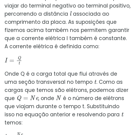
viajar do terminal negativo ao terminal positivo,
l
percorrendo a distância
associada ao
comprimento da placa. As suposições que
fizemos acima também nos permitem garantir
que a corrente elétrica I também é constante.
A corrente elétrica é definida como:
I
=
Q
t
Onde Q é a carga total que flui através de
t
uma seção transversal no tempo
. Como as
cargas que temos são elétrons, podemos dizer
Q
=
N
e
N
que
, onde
é o número de elétrons
que viajam durante o tempo t. Substituindo
t
isso na equação anterior e resolvendo para
temos:
t
=
N
e
I