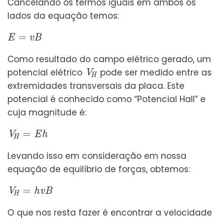
Cancelando os termos iguais em ambos os
lados da equação temos:
E
=
v
B
Como resultado do campo elétrico gerado, um
V
H
potencial elétrico
pode ser medido entre as
extremidades transversais da placa. Este
potencial é conhecido como “Potencial Hall” e
cuja magnitude é:
V
H
=
E
h
Levando isso em consideração em nossa
equação de equilíbrio de forças, obtemos:
V
H
=
h
v
B
O que nos resta fazer é encontrar a velocidade
v