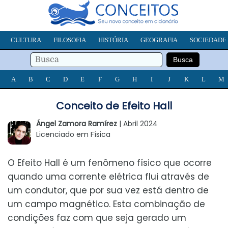
CULTURA
FILOSOFIA
HISTÓRIA
GEOGRAFIA
SOCIEDADE
A
B
C
D
E
F
G
H
I
J
K
L
M
Conceito de Efeito Hall
Ángel Zamora Ramírez
| Abril 2024
Licenciado em Física
O Efeito Hall é um fenômeno físico que ocorre
quando uma corrente elétrica flui através de
um condutor, que por sua vez está dentro de
um campo magnético. Esta combinação de
condições faz com que seja gerado um