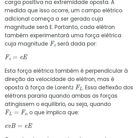
carga positiva na extremidade oposta. À
medida que isso ocorre, um campo elétrico
adicional começa a ser gerado cuja
magnitude será E. Portanto, cada elétron
também experimentará uma força elétrica
F
e
cuja magnitude
será dada por:
F
e
=
e
E
Esta força elétrica também é perpendicular à
direção da velocidade do elétron, mas é
F
L
oposta à força de Lorentz
. Essa deflexão dos
elétrons pararia quando ambas as forças
atingissem o equilíbrio, ou seja, quando
F
L
=
F
e
, o que implica que:
e
v
B
=
e
E