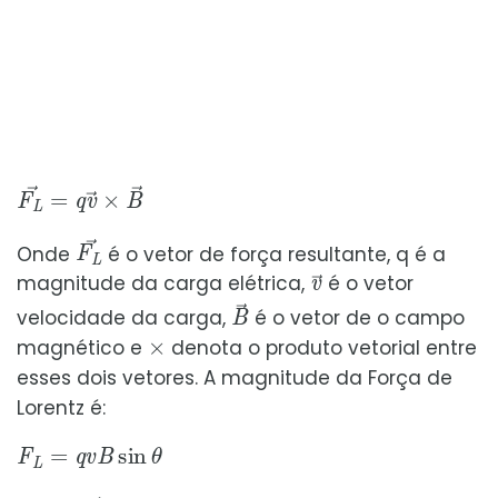
F
L
→
=
q
v
→
×
B
→
F
L
→
Onde
é o vetor de força resultante, q é a
v
→
magnitude da carga elétrica,
é o vetor
B
→
velocidade da carga,
é o vetor de o campo
×
magnético e
denota o produto vetorial entre
esses dois vetores. A magnitude da Força de
Lorentz é:
F
L
=
q
v
B
sin
θ