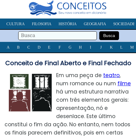
CULTURA
FILOSOFIA
HISTÓRIA
GEOGRAFIA
SOCIEDADE
A
B
C
D
E
F
G
H
I
J
K
L
M
Conceito de Final Aberto e Final Fechado
Em uma peça de
teatro
,
num romance ou num
filme
há uma estrutura narrativa
com três elementos gerais:
apresentação, nó e
desenlace. Este último
constitui o fim da ação. No entanto, nem todos
os finais parecem definitivos, pois em certas