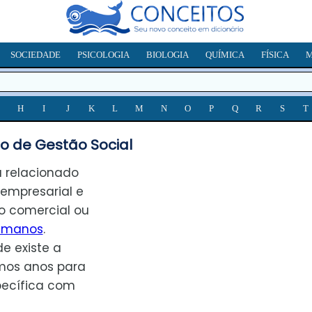
SOCIEDADE
PSICOLOGIA
BIOLOGIA
QUÍMICA
FÍSICA
M
H
I
J
K
L
M
N
O
P
Q
R
S
T
o de Gestão Social
 relacionado
empresarial e
o comercial ou
humanos
.
e existe a
imos anos para
pecífica com