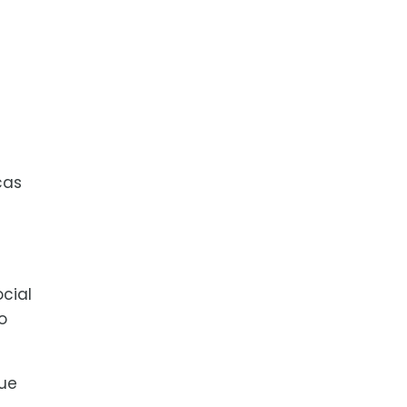
cas
cial
o
que