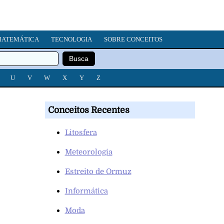
ATEMÁTICA
TECNOLOGIA
SOBRE CONCEITOS
U
V
W
X
Y
Z
Conceitos Recentes
Litosfera
Meteorologia
Estreito de Ormuz
Informática
Moda