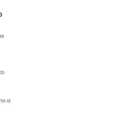
o
es
to
mo a