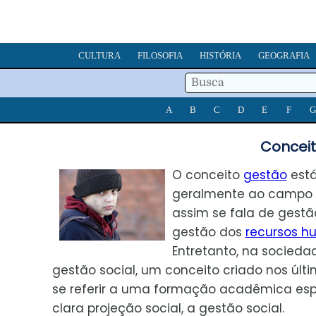
CULTURA
FILOSOFIA
HISTÓRIA
GEOGRAFIA
A
B
C
D
E
F
G
Conceit
O conceito
gestão
está
geralmente ao campo 
assim se fala de gestã
gestão dos
recursos 
Entretanto, na sociedad
gestão social, um conceito criado nos últ
se referir a uma formação acadêmica es
clara projeção social, a gestão social.