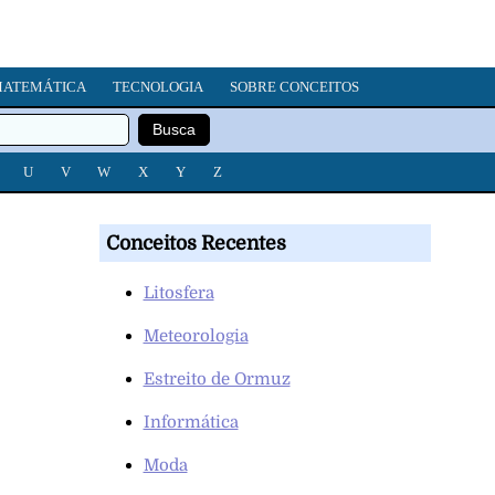
ATEMÁTICA
TECNOLOGIA
SOBRE CONCEITOS
U
V
W
X
Y
Z
Conceitos Recentes
Litosfera
Meteorologia
Estreito de Ormuz
Informática
Moda