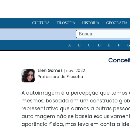
CULTURA
FILOSOFIA
HISTÓRIA
GEOGRAFIA
A
B
C
D
E
F
G
Concei
Lilén Gomez
| nov. 2022
Professora de Filosofia
A autoimagem é a percepção que temos 
mesmos, baseada em um constructo glob
representativo que damos a outras pessoa
autoimagem não se baseia exclusivamen
aparência física, mas leva em conta a id