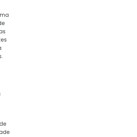
 uma
de
as
zes
a
.
a
 de
dade