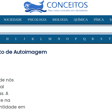
SOCIEDADE
PSICOLOGIA
BIOLOGIA
QUÍMICA
FÍSICA
M
H
I
J
K
L
M
N
O
P
Q
R
S
T
to de Autoimagem
de nós
al
s. A
te na
entidade em