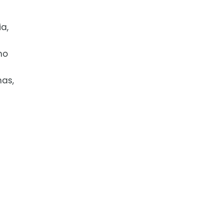
a,
mo
nas,