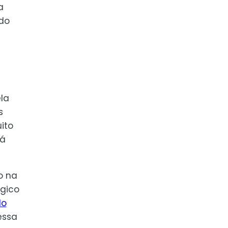
a
 do
la
s
ito
rá
o na
ógico
do
essa