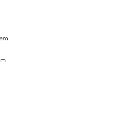
 em
 Em