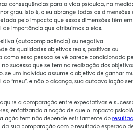
traz consequências para a vida psíquica, na medid
or grau. Isto é, o eu abrange todas as dimensões
 afetada pelo impacto que essas dimensões têm em
de importância que atribuímos a elas.
sitiva (autocomplacência) ou negativa
e às qualidades objetivas reais, positivas ou
a como essa pessoa se vê parece condicionada pe
 no sucesso que se tem na realização dos objetivo
o, se um indivíduo assume o objetivo de ganhar mu
al do “meu”, e não o alcança, sua autoavaliação se
adquire a comparação entre expectativas e sucess
es, enfatizando a noção de que o impacto psicol
a ação tem não depende estritamente do
resulta
 da sua comparação com o resultado esperado d