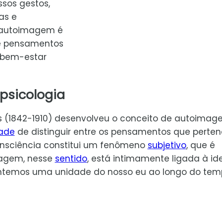
ssos gestos,
as e
e autoimagem é
 e pensamentos
 bem-estar
psicologia
s (1842-1910) desenvolveu o conceito de autoimag
ade
de distinguir entre os pensamentos que perte
onsciência constitui um fenômeno
subjetivo
, que é
magem, nesse
sentido
, está intimamente ligada à id
ntemos uma unidade do nosso eu ao longo do tem