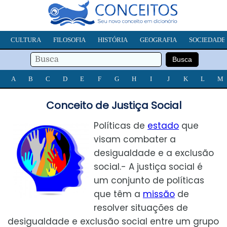
CULTURA
FILOSOFIA
HISTÓRIA
GEOGRAFIA
SOCIEDADE
A
B
C
D
E
F
G
H
I
J
K
L
M
Conceito de Justiça Social
Políticas de
estado
que
visam combater a
desigualdade e a exclusão
social.- A justiça social é
um conjunto de políticas
que têm a
missão
de
resolver situações de
desigualdade e exclusão social entre um grupo