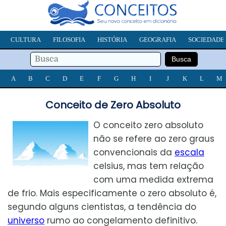
CULTURA
FILOSOFIA
HISTÓRIA
GEOGRAFIA
SOCIEDADE
A
B
C
D
E
F
G
H
I
J
K
L
M
Conceito de Zero Absoluto
O conceito zero absoluto
não se refere ao zero graus
convencionais da
escala
celsius, mas tem relação
com uma medida extrema
de frio. Mais especificamente o zero absoluto é,
segundo alguns cientistas, a tendência do
universo
rumo ao congelamento definitivo.