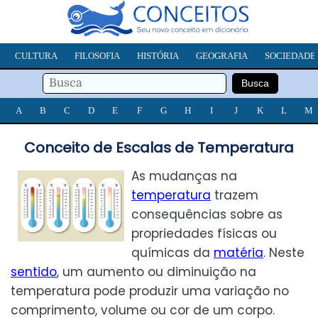
CULTURA
FILOSOFIA
HISTÓRIA
GEOGRAFIA
SOCIEDADE
A
B
C
D
E
F
G
H
I
J
K
L
M
Conceito de Escalas de Temperatura
As mudanças na
temperatura
trazem
consequências sobre as
propriedades físicas ou
químicas da
matéria
. Neste
sentido
, um aumento ou diminuição na
temperatura pode produzir uma variação no
comprimento, volume ou cor de um corpo.