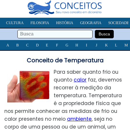
CULTURA
FILOSOFIA
HISTÓRIA
GEOGRAFIA
SOCIEDADE
A
B
C
D
E
F
G
H
I
J
K
L
M
Conceito de Temperatura
Para saber quanto frio ou
quanto
calor
faz, devemos
recorrer à medição da
temperatura. Temperatura
é a propriedade física que
nos permite conhecer as medidas de frio ou
calor presentes no meio
ambiente
, seja no
corpo de uma pessoa ou de um animal, um