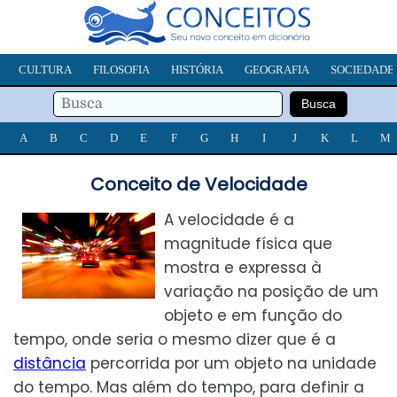
CULTURA
FILOSOFIA
HISTÓRIA
GEOGRAFIA
SOCIEDADE
A
B
C
D
E
F
G
H
I
J
K
L
M
Conceito de Velocidade
A velocidade é a
magnitude física que
mostra e expressa à
variação na posição de um
objeto e em função do
tempo, onde seria o mesmo dizer que é a
distância
percorrida por um objeto na unidade
do tempo. Mas além do tempo, para definir a