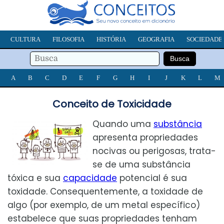
CULTURA
FILOSOFIA
HISTÓRIA
GEOGRAFIA
SOCIEDADE
A
B
C
D
E
F
G
H
I
J
K
L
M
Conceito de Toxicidade
Quando uma
substância
apresenta propriedades
nocivas ou perigosas, trata-
se de uma substância
tóxica e sua
capacidade
potencial é sua
toxidade. Consequentemente, a toxidade de
algo (por exemplo, de um metal específico)
estabelece que suas propriedades tenham