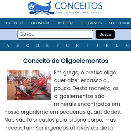
CULTURA
FILOSOFIA
HISTÓRIA
GEOGRAFIA
SOCIEDADE
A
B
C
D
E
F
G
H
I
J
K
L
M
Conceito de Oligoelementos
Em grego, o prefixo oligo
quer dizer escasso ou
pouco. Desta maneira, os
oligoelementos são
minerais encontrados em
nosso organismo em pequenas quantidades.
Não são fabricados pelo próprio corpo, mas
necessitam ser ingeridos através da dieta