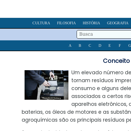
CULTURA
FILOSOFIA
HISTÓRIA
GEOGRAFIA
A
B
C
D
E
F
G
Conceito
Um elevado número de
tornam resíduos impres
consumo e alguns dele
associados a certos ris
aparelhos eletrônicos, a
baterias, os óleos de motores e as substân
agroquímicas são os principais resíduos pe