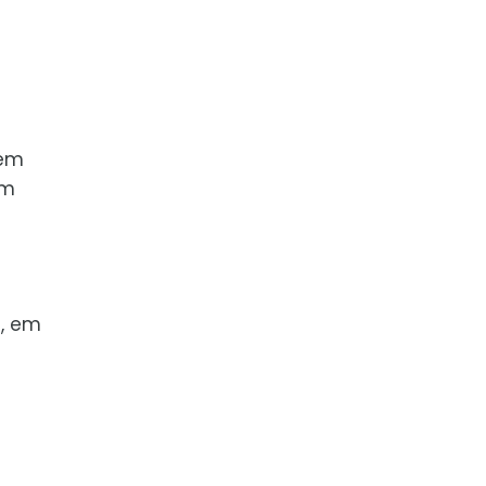
sem
em
s, em