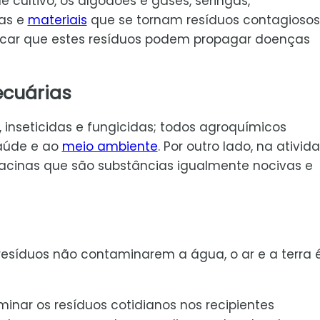
e cultivo, os algodões e gases, seringas,
ias e
materiais
que se tornam resíduos contagiosos
car que estes resíduos podem propagar doenças
ecuárias
 inseticidas e fungicidas; todos agroquímicos
saúde e ao
meio ambiente
. Por outro lado, na ativid
acinas que são substâncias igualmente nocivas e
 resíduos não contaminarem a água, o ar e a terra 
iminar os resíduos cotidianos nos recipientes