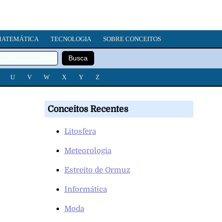
ATEMÁTICA
TECNOLOGIA
SOBRE CONCEITOS
U
V
W
X
Y
Z
Conceitos Recentes
Litosfera
Meteorologia
Estreito de Ormuz
Informática
Moda