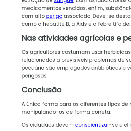
extração de
sangue
, com os laboratórios d
medicamentos vencidos, enfim, substânc
com alto
perigo
associado. Deve-se desta
como a hepatite B, a Aids e a febre tifoide.
Nas atividades agrícolas e p
Os agricultores costumam usar herbicidas,
relacionados a previsíveis problemas de 
pecuária são empregados antibióticos e v
perigosas.
Conclusão
A única forma para os diferentes tipos de
manipulando-os de forma correta.
Os cidadãos devem
conscientizar
-se e el