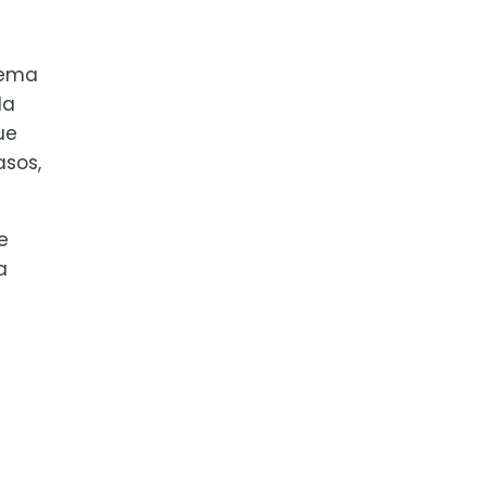
gema
da
ue
asos,
e
a