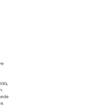
ve
ida,
m
rede
e.