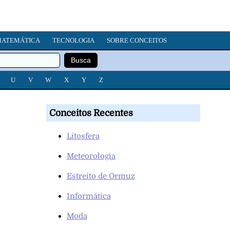
ATEMÁTICA
TECNOLOGIA
SOBRE CONCEITOS
U
V
W
X
Y
Z
Conceitos Recentes
Litosfera
Meteorologia
Estreito de Ormuz
Informática
Moda