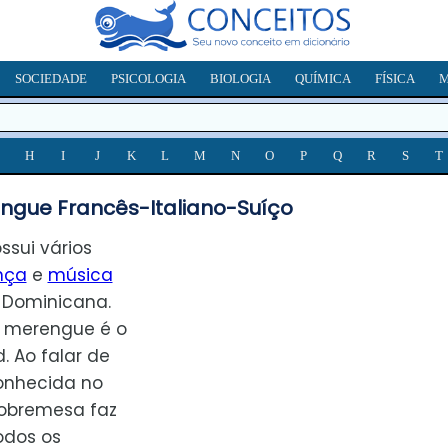
SOCIEDADE
PSICOLOGIA
BIOLOGIA
QUÍMICA
FÍSICA
M
H
I
J
K
L
M
N
O
P
Q
R
S
T
ngue Francês-Italiano-Suíço
sui vários
nça
e
música
Dominicana.
, merengue é o
. Ao falar de
onhecida no
sobremesa faz
odos os