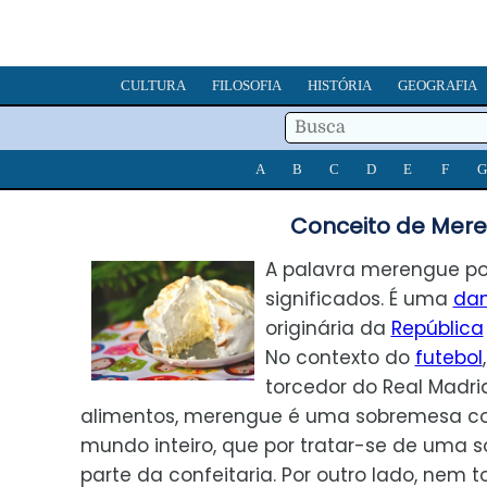
CULTURA
FILOSOFIA
HISTÓRIA
GEOGRAFIA
A
B
C
D
E
F
G
Conceito de Mere
A palavra merengue pos
significados. É uma
da
originária da
República
No contexto do
futebol
torcedor do Real Madrid
alimentos, merengue é uma sobremesa c
mundo inteiro, que por tratar-se de uma 
parte da confeitaria. Por outro lado, nem t