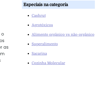
Especiais na categoría
Cashrut
Agrotóxicos
 o
Alimento orgânico vs não-orgânico
os
Superalimento
r as
om
Sacarina
s
Cozinha Molecular