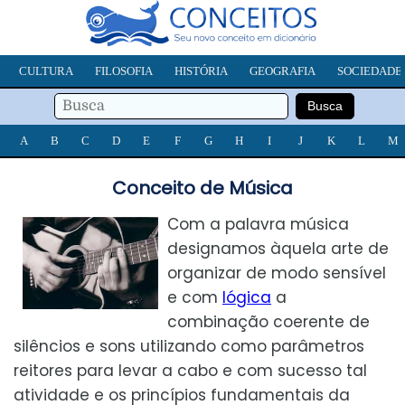
CULTURA
FILOSOFIA
HISTÓRIA
GEOGRAFIA
SOCIEDADE
A
B
C
D
E
F
G
H
I
J
K
L
M
Conceito de Música
Com a palavra música
designamos àquela arte de
organizar de modo sensível
e com
lógica
a
combinação coerente de
silêncios e sons utilizando como parâmetros
reitores para levar a cabo e com sucesso tal
atividade e os princípios fundamentais da