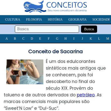
CULTURA
FILOSOFIA
HISTÓRIA
GEOGRAFIA
SOCIEDADE
A
B
C
D
E
F
G
H
I
J
K
L
M
Conceito de Sacarina
É um dos edulcorantes
sintéticos mais antigos que
se conhecem, pois foi
descoberto no final do
século XIX. Provém do
tolueno e de outros derivados do
petróleo
. As
marcas comerciais mais populares são
“Sweet’N Low” e “Dul-Suc”.