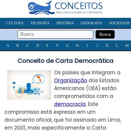
CULTURA
FILOSOFIA
HISTÓRIA
GEOGRAFIA
SOCIEDADE
A
B
C
D
E
F
G
H
I
J
K
L
M
Conceito de Carta Democrática
Os países que integram a
Organização
dos Estados
Americanos (OEA) estão
comprometidos com a
democracia
. Este
compromisso está expresso em um
documento oficial, que foi assinado em Lima,
em 2001, mais especificamente a Carta