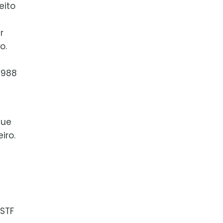
eito
r
o.
1988
que
iro.
STF