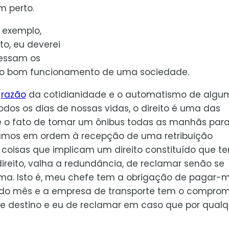
m perto.
 exemplo,
to, eu deverei
eressam os
r o bom funcionamento de uma sociedade.
r
razão
da cotidianidade e o automatismo de algu
dos os dias de nossas vidas, o direito é uma das
e o fato de tomar um ônibus todas as manhãs para 
amos em ordem à recepção de uma retribuição
 coisas que implicam um direito constituído que t
ireito, valha a redundância, de reclamar senão se
a. Isto é, meu chefe tem a obrigação de pagar-m
m do mês e a empresa de transporte tem o comprom
e destino e eu de reclamar em caso que por qualq