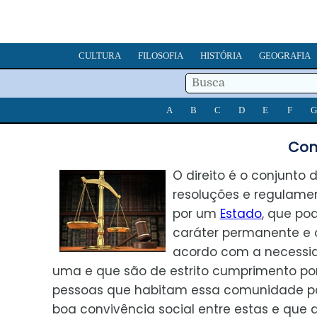
CULTURA
FILOSOFIA
HISTÓRIA
GEOGRAFIA
A
B
C
D
E
F
G
Conc
O direito é o conjunto de
resoluções e regulame
por um
Estado
, que po
caráter permanente e o
acordo com a necessi
uma e que são de estrito cumprimento po
pessoas que habitam essa comunidade pa
boa convivência social entre estas e que 