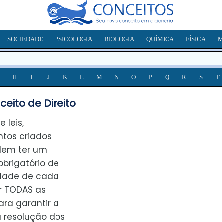
SOCIEDADE
PSICOLOGIA
BIOLOGIA
QUÍMICA
FÍSICA
M
H
I
J
K
L
M
N
O
P
Q
R
S
T
eito de Direito
 leis,
ntos criados
dem ter um
brigatório de
dade de cada
r TODAS as
ra garantir a
a resolução dos