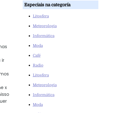
Especiais na categoría
Litosfera
Meteorologia
Informática
Moda
mas
Café
ir
Radio
emos
Litosfera
Meteorologia
e x
isso
Informática
uer
Moda