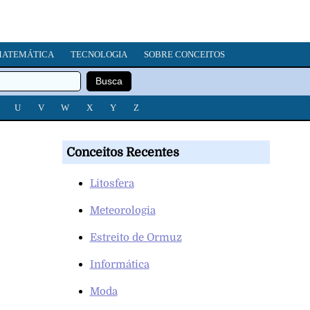
ATEMÁTICA
TECNOLOGIA
SOBRE CONCEITOS
U
V
W
X
Y
Z
Conceitos Recentes
Litosfera
Meteorologia
Estreito de Ormuz
Informática
Moda