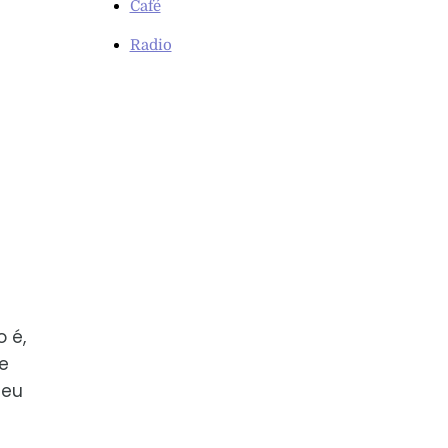
Café
Radio
 é,
e
meu