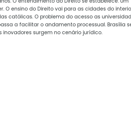
lianos. O entendimento do Direito se estabelece. Um
r. O ensino do Direito vai para as cidades do interio
las católicas. O problema do acesso as universida
assa a facilitar o andamento processual. Brasília s
s inovadores surgem no cenário jurídico.