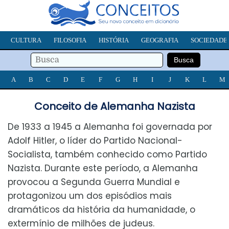
CULTURA
FILOSOFIA
HISTÓRIA
GEOGRAFIA
SOCIEDADE
A
B
C
D
E
F
G
H
I
J
K
L
M
Conceito de Alemanha Nazista
De 1933 a 1945 a Alemanha foi governada por
Adolf Hitler, o líder do Partido Nacional-
Socialista, também conhecido como Partido
Nazista. Durante este período, a Alemanha
provocou a Segunda Guerra Mundial e
protagonizou um dos episódios mais
dramáticos da história da humanidade, o
extermínio de milhões de judeus.