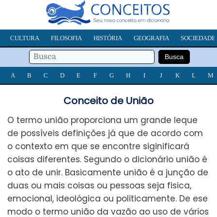
CULTURA
FILOSOFIA
HISTÓRIA
GEOGRAFIA
SOCIEDADE
A
B
C
D
E
F
G
H
I
J
K
L
M
Conceito de União
O termo união proporciona um grande leque
de possíveis definições já que de acordo com
o contexto em que se encontre siginificará
coisas diferentes. Segundo o dicionário união é
o ato de unir. Basicamente união é a junção de
duas ou mais coisas ou pessoas seja fisica,
emocional, ideológica ou politicamente. De ese
modo o termo união da vazão ao uso de vários