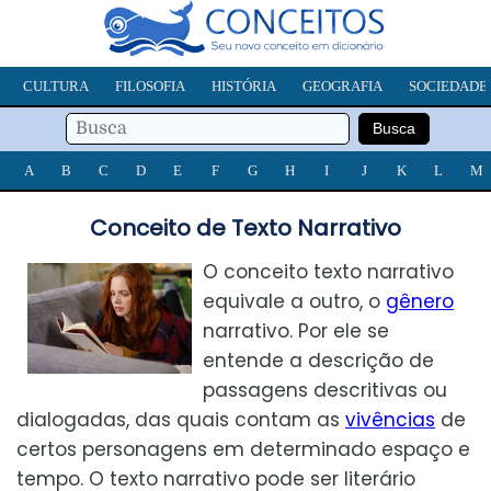
CULTURA
FILOSOFIA
HISTÓRIA
GEOGRAFIA
SOCIEDADE
A
B
C
D
E
F
G
H
I
J
K
L
M
Conceito de Texto Narrativo
O conceito texto narrativo
equivale a outro, o
gênero
narrativo. Por ele se
entende a descrição de
passagens descritivas ou
dialogadas, das quais contam as
vivências
de
certos personagens em determinado espaço e
tempo. O texto narrativo pode ser literário