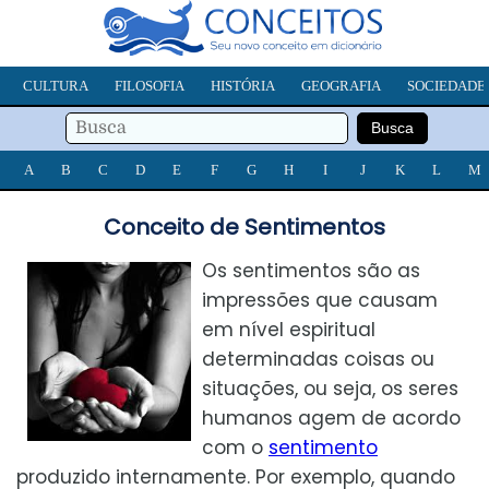
CULTURA
FILOSOFIA
HISTÓRIA
GEOGRAFIA
SOCIEDADE
A
B
C
D
E
F
G
H
I
J
K
L
M
Conceito de Sentimentos
Os sentimentos são as
impressões que causam
em nível espiritual
determinadas coisas ou
situações, ou seja, os seres
humanos agem de acordo
com o
sentimento
produzido internamente. Por exemplo, quando