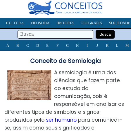
CULTURA
FILOSOFIA
HISTÓRIA
GEOGRAFIA
SOCIEDADE
A
B
C
D
E
F
G
H
I
J
K
L
M
Conceito de Semiologia
A semiologia é uma das
ciências que fazem parte
do estudo da
comunicação, pois é
responsável em analisar os
diferentes tipos de símbolos e signos
produzidos pelo
ser humano
para comunicar-
se, assim como seus significados e