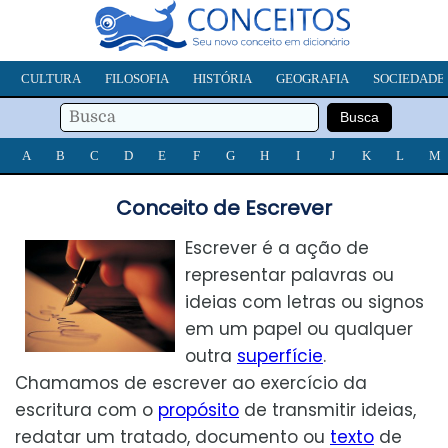
CULTURA
FILOSOFIA
HISTÓRIA
GEOGRAFIA
SOCIEDADE
A
B
C
D
E
F
G
H
I
J
K
L
M
Conceito de Escrever
Escrever é a ação de
representar palavras ou
ideias com letras ou signos
em um papel ou qualquer
outra
superfície
.
Chamamos de escrever ao exercício da
escritura com o
propósito
de transmitir ideias,
redatar um tratado, documento ou
texto
de