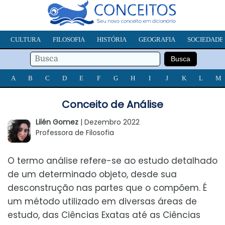
CULTURA
FILOSOFIA
HISTÓRIA
GEOGRAFIA
SOCIEDADE
A
B
C
D
E
F
G
H
I
J
K
L
M
Conceito de Análise
Lilén Gomez
| Dezembro 2022
Professora de Filosofia
O termo análise refere-se ao estudo detalhado
de um determinado objeto, desde sua
desconstrução nas partes que o compõem. É
um método utilizado em diversas áreas de
estudo, das Ciências Exatas até as Ciências