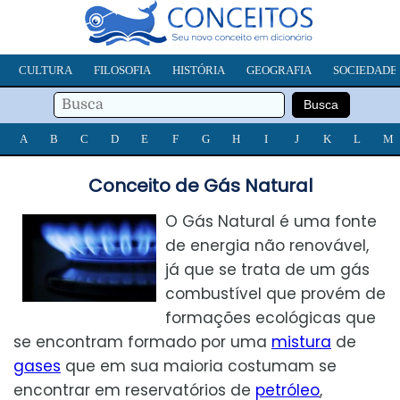
CULTURA
FILOSOFIA
HISTÓRIA
GEOGRAFIA
SOCIEDADE
A
B
C
D
E
F
G
H
I
J
K
L
M
Conceito de Gás Natural
O Gás Natural é uma fonte
de energia não renovável,
já que se trata de um gás
combustível que provém de
formações ecológicas que
se encontram formado por uma
mistura
de
gases
que em sua maioria costumam se
encontrar em reservatórios de
petróleo
,