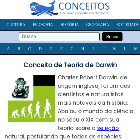
CULTURA
FILOSOFIA
HISTÓRIA
GEOGRAFIA
SOCIEDADE
A
B
C
D
E
F
G
H
I
J
K
L
M
Conceito de Teoria de Darwin
Charles Robert Darwin, de
origem inglesa, foi um dos
cientistas e naturalistas
mais notáveis da história.
Abalou o mundo da ciência
no século XIX com sua
teoria sobre a
seleção
natural, postulando que todas as espécies