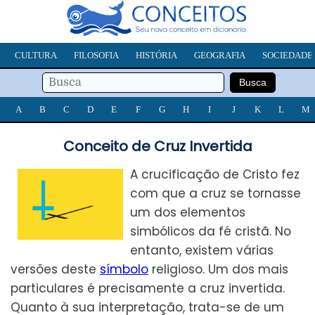
CULTURA
FILOSOFIA
HISTÓRIA
GEOGRAFIA
SOCIEDADE
A
B
C
D
E
F
G
H
I
J
K
L
M
Conceito de Cruz Invertida
A crucificação de Cristo fez
com que a cruz se tornasse
um dos elementos
simbólicos da fé cristã. No
entanto, existem várias
versões deste
símbolo
religioso. Um dos mais
particulares é precisamente a cruz invertida.
Quanto à sua interpretação, trata-se de um