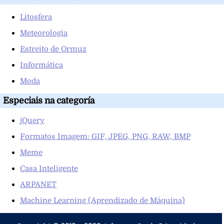
Litosfera
Meteorologia
Estreito de Ormuz
Informática
Moda
Especiais na categoría
jQuery
Formatos Imagem: GIF, JPEG, PNG, RAW, BMP
Meme
Casa Inteligente
ARPANET
Machine Learning (Aprendizado de Máquina)