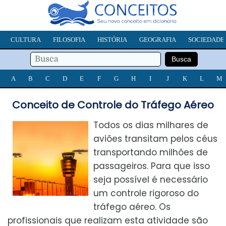
CULTURA
FILOSOFIA
HISTÓRIA
GEOGRAFIA
SOCIEDADE
A
B
C
D
E
F
G
H
I
J
K
L
M
Conceito de Controle do Tráfego Aéreo
Todos os dias milhares de
aviões transitam pelos céus
transportando milhões de
passageiros. Para que isso
seja possível é necessário
um controle rigoroso do
tráfego aéreo. Os
profissionais que realizam esta atividade são