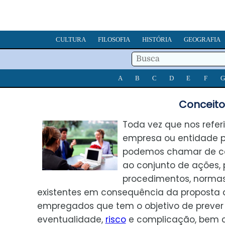
CULTURA
FILOSOFIA
HISTÓRIA
GEOGRAFIA
A
B
C
D
E
F
G
Conceito
Toda vez que nos refe
empresa ou entidade p
podemos chamar de con
ao conjunto de ações, p
procedimentos, norma
existentes em consequência da proposta 
empregados que tem o objetivo de prever
eventualidade,
risco
e complicação, bem 