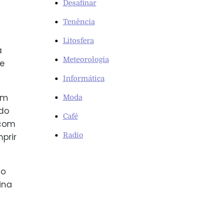
Desafinar
Tenência
Litosfera
a
Meteorologia
e
Informática
em
Moda
do
Café
 com
Radio
prir
no
ina