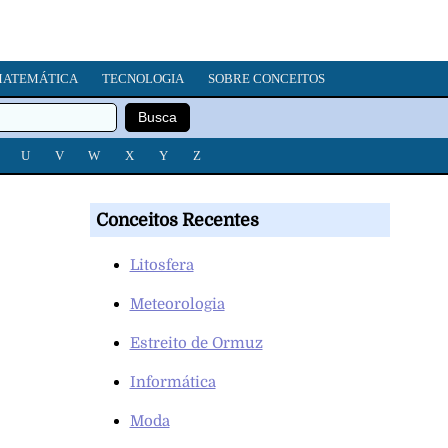
ATEMÁTICA
TECNOLOGIA
SOBRE CONCEITOS
U
V
W
X
Y
Z
Conceitos Recentes
Litosfera
Meteorologia
Estreito de Ormuz
Informática
Moda