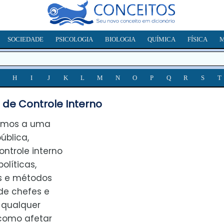
SOCIEDADE
PSICOLOGIA
BIOLOGIA
QUÍMICA
FÍSICA
M
H
I
J
K
L
M
N
O
P
Q
R
S
T
 de Controle Interno
rimos a uma
ública,
trole interno
olíticas,
s e métodos
de chefes e
 qualquer
como afetar